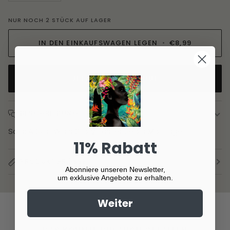
NUR NOCH
2
STÜCK AUF LAGER
IN DEN EINKAUFSWAGEN LEGEN
•
€8,99
JETZT ZUM CHECKOUT
BESCHREIBUNG
Solo: A Star Wars Story Poster Sepia Montage
11% Rabatt
PRODUKTGRÖSSE
Abonniere unseren Newsletter,
um exklusive Angebote zu erhalten.
Weiter